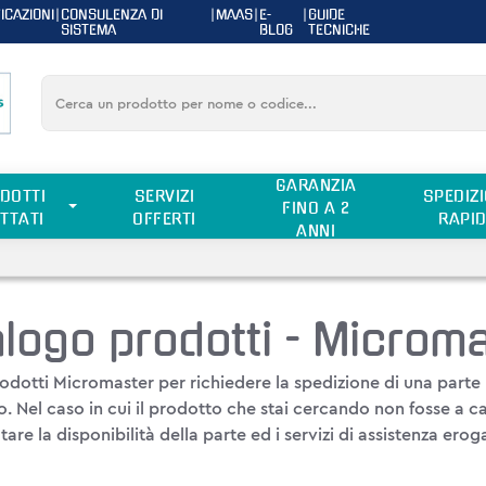
ICAZIONI
|
CONSULENZA DI
|
MAAS
|
E-
|
GUIDE
SISTEMA
BLOG
TECNICHE
GARANZIA
DOTTI
SERVIZI
SPEDIZI
FINO A 2
TTATI
OFFERTI
RAPI
ANNI
logo prodotti - Microm
rodotti Micromaster
per richiedere la spedizione di una parte n
o. Nel caso in cui il prodotto che stai cercando non fosse a 
tare la disponibilità della parte ed i servizi di assistenza eroga