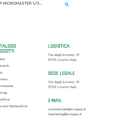
SIMOVERT P MICROMASTER 1/3-PH. 230V 50/60HZ, MM110/2 RATED OUTPUT 1.1KW WEIGHT 2.4KG
TALOGO
LOGISTICA
ODOTTI
Via degli Arrotini, 19
atic
57121 Livorno Italy
umerik
SEDE LEGALE
op
amics
Via degli Arrotini, 19
romaster
57121 Livorno Italy
oreg
E-MAIL
odrive
overt Masterdrive
commerciale@e-repair.it
marketing@e-repair.it