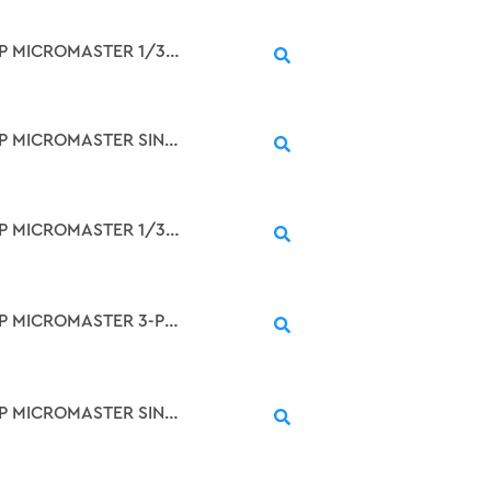
SIMOVERT P MICROMASTER 1/3-PH. 230V 50/60HZ, MM55/2 RATED OUTPUT 550W WEIGHT 1.8KG
SIMOVERT P MICROMASTER SINGLE-PH. 230V 50/60HZ, MM75 WITH MM75 FILTER RATED OUTPUT 750W WEIGHT 1.9KG
SIMOVERT P MICROMASTER 1/3-PH. 230V 50/60HZ, MM75/2 RATED OUTPUT 750W WEIGHT 1.8KG
SIMOVERT P MICROMASTER 3-PH. 380-500V 50/60HZ, MM150/3 RATED OUTPUT 1.5KW WEIGHT 5KG
SIMOVERT P MICROMASTER SINGLE-PH. 230V 50/60HZ, MM110 WITH MM110 FILTER RATED OUTPUT 1.1KW WEIGHT 2.6KG