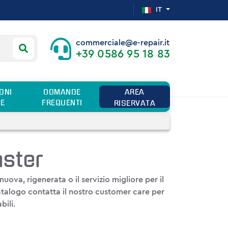
Seleziona la tua lingua
IT
commerciale@e-repair.it
+39 0586 95 18 83
ONI
DOMANDE
AREA
DE
FREQUENTI
RISERVATA
aster
uova, rigenerata o il servizio migliore per il
catalogo contatta il nostro customer care per
bili.