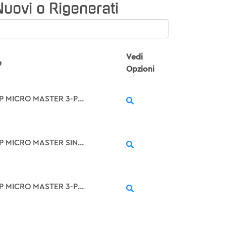
Nuovi o Rigenerati
Vedi
e
Opzioni
SIMOVERT P MICRO MASTER 3-PH. 400/500V 50/60HZ, MM150/3 RATED OUTPUT 1.5KW WEIGHT 4.5KG
SIMOVERT P MICRO MASTER SINGLE-PH. 230V 50/60HZ, MM150 RATED OUTPUT 1.5KW WEIGHT 4.5KG
SIMOVERT P MICRO MASTER 3-PH. 400/500V 50/60HZ, MM550/3 RATED OUTPUT 5.5KW WEIGHT 4.5KG