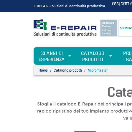
ESG
|
CERTIF
E-REPAIR Soluzioni di continuità produttiva
33 ANNI DI
CATALOGO
PRO
ESPERIENZA
PRODOTTI
TRA
Home
Catalogo prodotti
Micromaster
Cata
Sfoglia il
catalogo E-Repair dei principali p
rapido ripristino del tuo impianto produttiv
valu