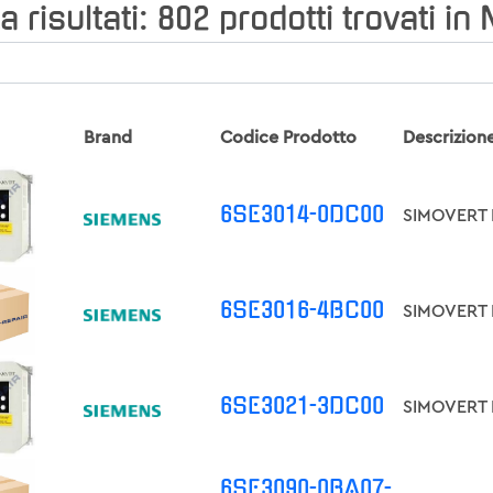
a risultati:
802
prodotti trovati in
Brand
Codice Prodotto
Descrizion
6SE3014-0DC00
6SE3016-4BC00
6SE3021-3DC00
6SE3090-0BA07-