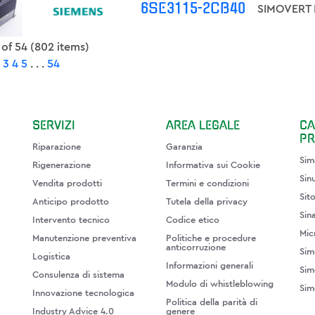
6SE3115-2CB40
 of 54 (802 items)
2
3
4
5
. . .
54
SERVIZI
AREA LEGALE
CA
PR
Riparazione
Garanzia
Sim
Rigenerazione
Informativa sui Cookie
Sin
Vendita prodotti
Termini e condizioni
Sit
Anticipo prodotto
Tutela della privacy
Sin
Intervento tecnico
Codice etico
Mic
Manutenzione preventiva
Politiche e procedure
anticorruzione
Sim
Logistica
Informazioni generali
Sim
Consulenza di sistema
Modulo di whistleblowing
Sim
Innovazione tecnologica
Politica della parità di
Industry Advice 4.0
genere