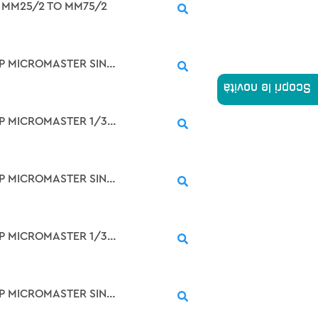
R MM25/2 TO MM75/2
SIMOVERT P MICROMASTER SINGLE-PH. 230V 50/60HZ, MM25 WITH MM25 FILTER RATED OUTPUT 250W WEIGHT 1.9KG
Scopri le novità
SIMOVERT P MICROMASTER 1/3-PH. 230V 50/60HZ, MM25/2 RATED OUTPUT 250W WEIGHT 1.8KG
SIMOVERT P MICROMASTER SINGLE-PH. 230V 50/60HZ, MM37 WITH MM37 FILTER RATED OUTPUT 370W WEIGHT 1.9KG
SIMOVERT P MICROMASTER 1/3-PH. 230V 50/60HZ, MM37/2 RATED OUTPUT 370W WEIGHT 1.8KG
SIMOVERT P MICROMASTER SINGLE-PH. 230V 50/60HZ, MM55 WITH MM55 FILTER RATED OUTPUT 550W WEIGHT 1.9KG