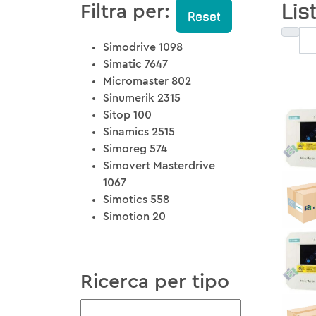
List
Filtra per:
Reset
Simodrive
1098
Simatic
7647
Micromaster
802
Sinumerik
2315
Sitop
100
Sinamics
2515
Simoreg
574
Simovert Masterdrive
1067
Simotics
558
Simotion
20
Ricerca per tipo